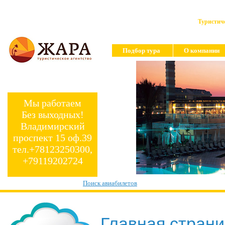
Туристиче
Подбор тура
О компании
Мы работаем
Без выходных!
Владимирский
проспект 15 оф.39
тел.+78123250300,
+79119202724
Поиск авиабилетов
Главная стран