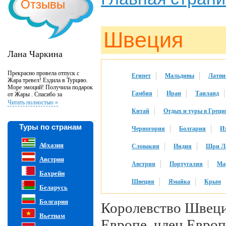
Отзывы
Швеция
Лана Чаркина
Прекрасно провела отпуск с
Египет
Мальдивы
Латви
Жара тревел! Ездила в Турцию.
Море эмоций! Получила подарок
Гамбия
Иран
Таиланд
от Жары . Спасибо за
великолепную организацию и
Читать полностью »
внимательность к клиентам!
Китай
Отдых и туры в Грец
Туры по странам
Черногория
Болгария
И
Абхазия
Словакия
Индия
Шри Л
Австрия
Австрия
Португалия
Ма
Бахрейн
Швеция
Ямайка
Крым
Беларусь
Болгария
Королевство Швеци
Вьетнам
Европе, член Евро