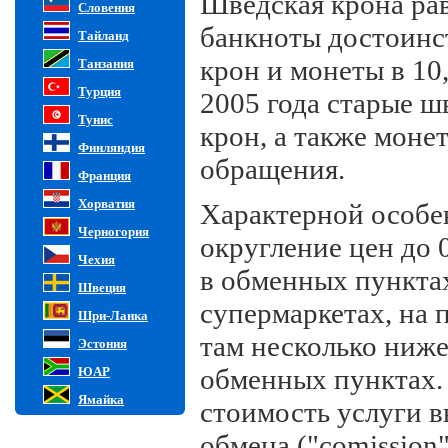
Шведская крона рав
Словения
банкноты достоинств
Тайланд
крон и монеты в 10,
Танзания
Турция
2005 года старые ш
Тунис
крон, а также монет
Финляндия
обращения.
Франция
Хорватия
Характерной особе
Черногория
округление цен до 
Чехия
в обменных пунктах
Швеция
супермаркетах, на 
Шри-Ланка
там несколько ниже,
Эстония
обменных пунктах.
ЮАР
Ямайка
стоимость услуги в
обмена ("comission"