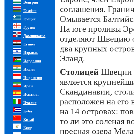
Венгрия
соглашения. Грани
Гамбия
Омывается Балтийс
Греция
На юге проливы Эре
Грузия
Доминикана
отделяют Швецию о
Египет
два крупных остров
Израиль
Эланд.
Иордания
Индия
Столицей
Швеции 
Индонезия
является
крупнейш
Иран
Скандинавии, стол
Испания
расположен на его 
Италия
на 14 островах: пов
Куба
то ли это соленая в
Китай
Кипр
пресная озера Мела