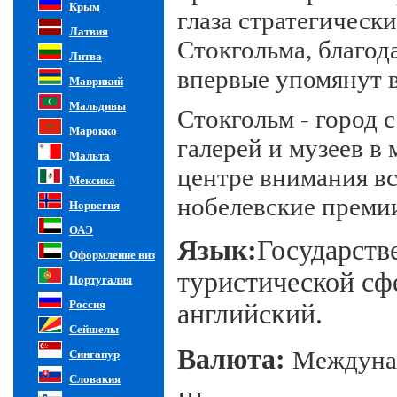
Крым
глаза стратегическ
Латвия
Стокгольма, благода
Литва
впервые упомянут в
Маврикий
Мальдивы
Стокгольм - город 
Марокко
галерей и музеев в
Мальта
центре внимания вс
Мексика
нобелевские преми
Норвегия
ОАЭ
Язык:
Государств
Оформление виз
туристической сф
Португалия
Россия
английский.
Сейшелы
Валюта:
Междунар
Сингапур
Словакия