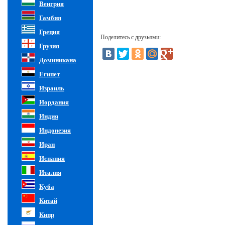
Венгрия
Гамбия
Греция
Поделитесь с друзьями:
Грузия
Доминикана
Египет
Израиль
Иордания
Индия
Индонезия
Иран
Испания
Италия
Куба
Китай
Кипр