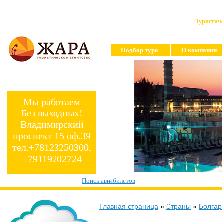
Туристиче
Подбор тура
О компании
Мы работаем
Без выходных!
Владимирский
проспект 15 оф.39
тел.+78123250300,
+79119202724
Поиск авиабилетов
Главная страница
»
Страны
»
Болгар