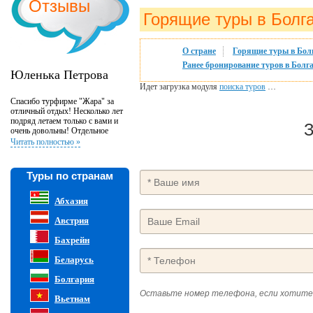
Отзывы
Горящие туры в Болг
О стране
Горящие туры в Бо
Ранее бронирование туров в Болга
Юленька Петрова
Идет загрузка модуля
поиска туров
…
Спасибо турфирме "Жара" за
отличный отдых! Несколько лет
подряд летаем только с вами и
З
очень довольны! Отдельное
спасибо менеджеру Наталье за
Читать полностью »
профессиональную работу и
всегда хорошее настроение:)
Туры по странам
Абхазия
Австрия
Бахрейн
Беларусь
Болгария
Оставьте номер телефона, если хотите
Вьетнам