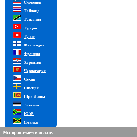
Словения
Тайланд
Танзания
Турция
Тунис
Финляндия
Франция
Хорватия
Черногория
Чехия
Швеция
Шри-Ланка
Эстония
ЮАР
Ямайка
Мы принимаем к оплате: