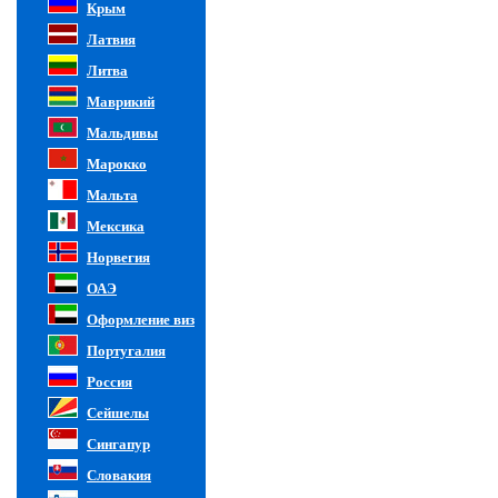
Крым
Латвия
Литва
Маврикий
Мальдивы
Марокко
Мальта
Мексика
Норвегия
ОАЭ
Оформление виз
Португалия
Россия
Сейшелы
Сингапур
Словакия