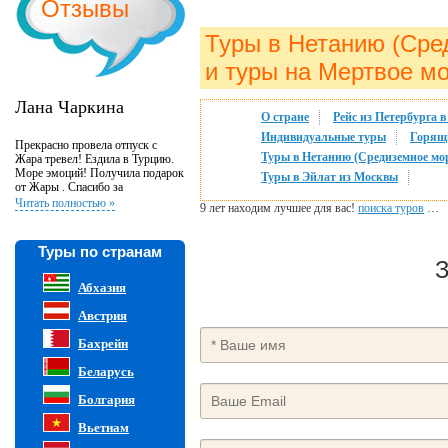
Отзывы
Туры в Нетанию (Сре
и туры на Мертвое м
Лана Чаркина
О стране
Рейс из Петербурга 
Индивидуальные туры
Горящи
Прекрасно провела отпуск с
Туры в Нетанию (Средиземное мор
Жара тревел! Ездила в Турцию.
Море эмоций! Получила подарок
Туры в Эйлат из Москвы
от Жары . Спасибо за
великолепную организацию и
Читать полностью »
9 лет находим лучшее для вас!
поиска туров
…
внимательность к клиентам!
Туры по странам
З
Абхазия
Австрия
Бахрейн
Беларусь
Болгария
Вьетнам