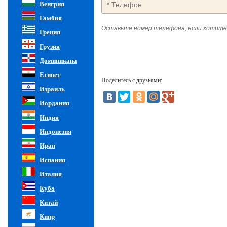
Венгрия
Гамбия
Оставьте номер телефона, если хотите
Греция
Грузия
Доминикана
Египет
Поделитесь с друзьями:
Израиль
Иордания
Индия
Индонезия
Иран
Испания
Италия
Куба
Китай
Кипр