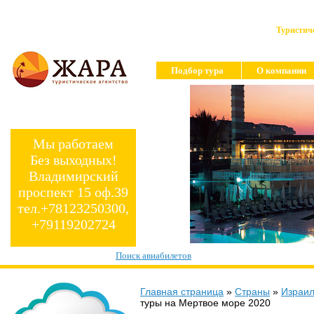
Туристиче
Подбор тура
О компании
Мы работаем
Без выходных!
Владимирский
проспект 15 оф.39
тел.+78123250300,
+79119202724
Поиск авиабилетов
Главная страница
»
Страны
»
Израи
туры на Мертвое море 2020