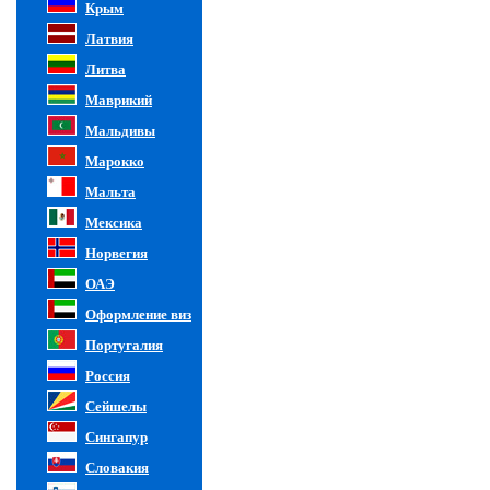
Крым
Латвия
Литва
Маврикий
Мальдивы
Марокко
Мальта
Мексика
Норвегия
ОАЭ
Оформление виз
Португалия
Россия
Сейшелы
Сингапур
Словакия