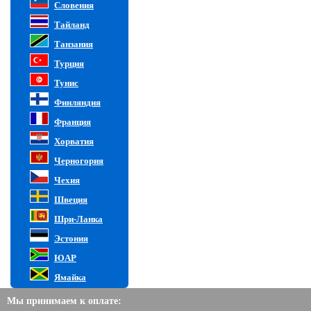
Словения
Тайланд
Танзания
Турция
Тунис
Финляндия
Франция
Хорватия
Черногория
Чехия
Швеция
Шри-Ланка
Эстония
ЮАР
Ямайка
Мы принимаем к оплате: