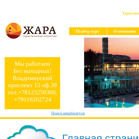
Туристиче
Подбор тура
О компании
Мы работаем
Без выходных!
Владимирский
проспект 15 оф.39
тел.+78123250300,
+79119202724
Поиск авиабилетов
Главная стран