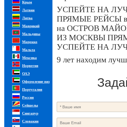
Крым
УСПЕЙТЕ НА ЛУ
Латвия
ПРЯМЫЕ РЕЙСЫ в
Литва
на ОСТРОВ МАЙО
Маврикий
Мальдивы
ИЗ МОСКВЫ ПРЯ
Марокко
УСПЕЙТЕ НА ЛУ
Мальта
9 лет находим лучш
Мексика
Норвегия
ОАЭ
Зада
Оформление виз
Португалия
Россия
Сейшелы
Сингапур
Словакия