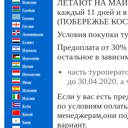
ЛЕТАЮТ НА МАЙОР
Венгрия
каждый 11 дней и 
Гамбия
Греция
(ПОБЕРЕЖЬЕ КОС
Грузия
Условия покупки т
Доминикана
Египет
Предоплата от 30% 
Израиль
остальное в зависи
Иордания
Индия
часть туроперат
Индонезия
до 30.04.2020, а 
Иран
Испания
Если у вас есть пр
Италия
по условиям оплат
Куба
менеджерам,они по
Китай
Кипр
вариант.