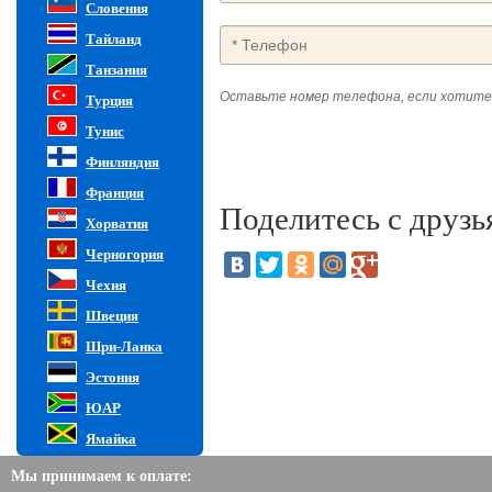
Словения
Тайланд
Танзания
Оставьте номер телефона, если хотите
Турция
Тунис
Финляндия
Франция
Поделитесь с друзь
Хорватия
Черногория
Чехия
Швеция
Шри-Ланка
Эстония
ЮАР
Ямайка
Мы принимаем к оплате: