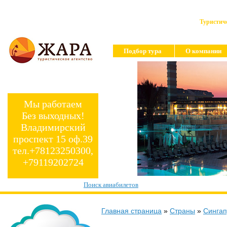
Туристиче
Подбор тура
О компании
Мы работаем
Без выходных!
Владимирский
проспект 15 оф.39
тел.+78123250300,
+79119202724
Поиск авиабилетов
Главная страница
»
Страны
»
Сингап