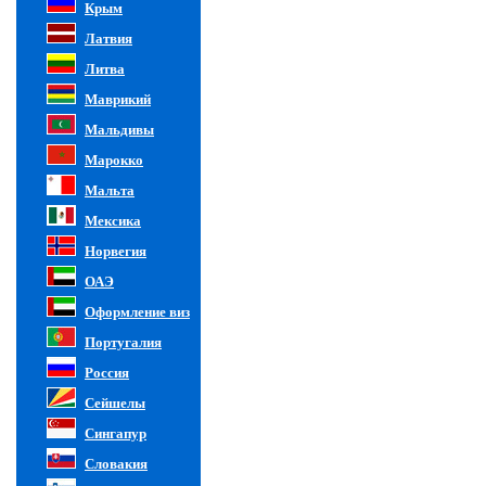
Крым
Латвия
Литва
Маврикий
Мальдивы
Марокко
Мальта
Мексика
Норвегия
ОАЭ
Оформление виз
Португалия
Россия
Сейшелы
Сингапур
Словакия