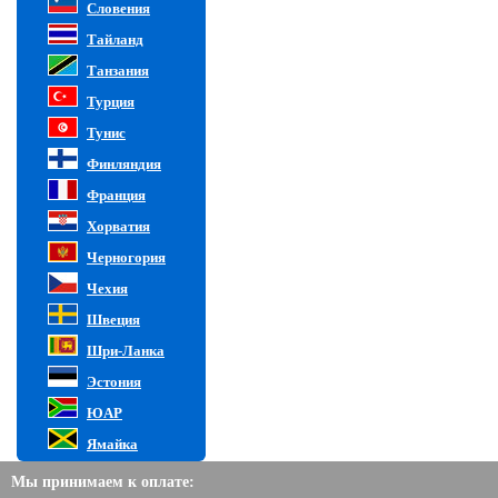
Словения
Тайланд
Танзания
Турция
Тунис
Финляндия
Франция
Хорватия
Черногория
Чехия
Швеция
Шри-Ланка
Эстония
ЮАР
Ямайка
Мы принимаем к оплате: