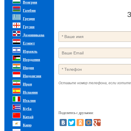
Венгрия
Гамбия
З
Греция
Грузия
Доминикана
Египет
Израиль
Иордания
Индия
Индонезия
Оставьте номер телефона, если хотите
Иран
Испания
Италия
Куба
Поделитесь с друзьями:
Китай
Кипр