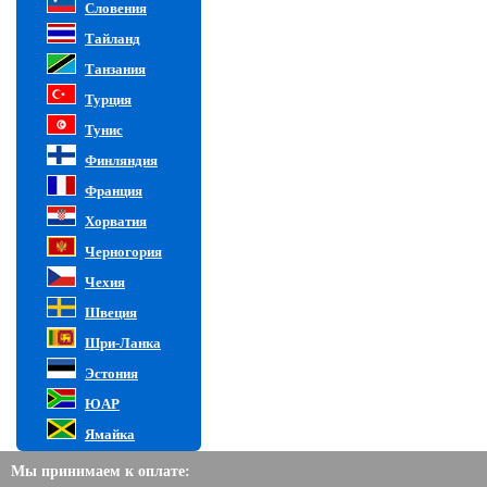
Словения
Тайланд
Танзания
Турция
Тунис
Финляндия
Франция
Хорватия
Черногория
Чехия
Швеция
Шри-Ланка
Эстония
ЮАР
Ямайка
Мы принимаем к оплате: