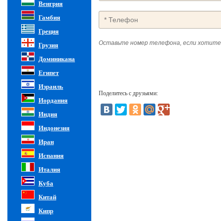
Венгрия
Гамбия
Греция
Оставьте номер телефона, если хотите
Грузия
Доминикана
Египет
Израиль
Поделитесь с друзьями:
Иордания
Индия
Индонезия
Иран
Испания
Италия
Куба
Китай
Кипр