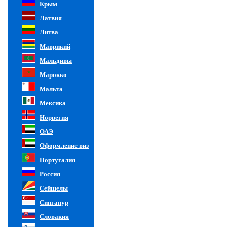
Крым
Латвия
Литва
Маврикий
Мальдивы
Марокко
Мальта
Мексика
Норвегия
ОАЭ
Оформление виз
Португалия
Россия
Сейшелы
Сингапур
Словакия