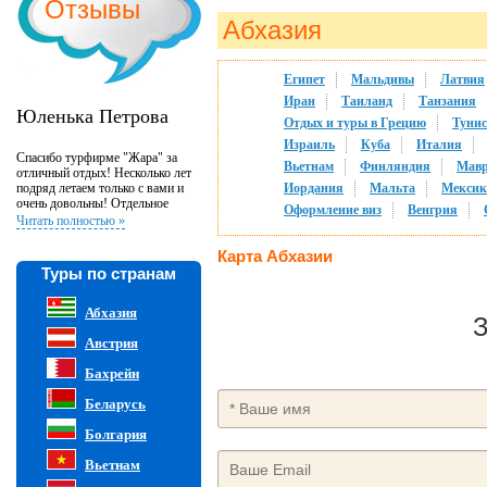
Отзывы
Абхазия
Египет
Мальдивы
Латвия
Иран
Таиланд
Танзания
Юленька Петрова
Отдых и туры в Грецию
Тунис
Израиль
Куба
Италия
Спасибо турфирме "Жара" за
Вьетнам
Финляндия
Мав
отличный отдых! Несколько лет
подряд летаем только с вами и
Иордания
Мальта
Мексик
очень довольны! Отдельное
Оформление виз
Венгрия
спасибо менеджеру Наталье за
Читать полностью »
профессиональную работу и
всегда хорошее настроение:)
Карта Абхазии
Туры по странам
Абхазия
З
Австрия
Бахрейн
Беларусь
Болгария
Вьетнам