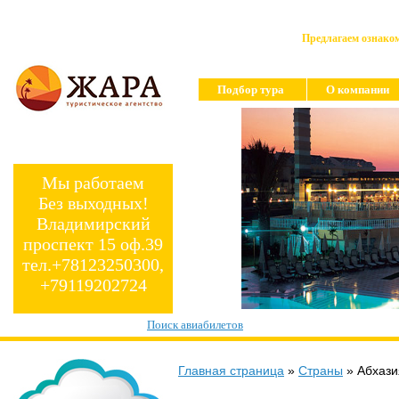
Предлагаем ознаком
Подбор тура
О компании
Мы работаем
Без выходных!
Владимирский
проспект 15 оф.39
тел.+78123250300,
+79119202724
Поиск авиабилетов
Главная страница
»
Страны
»
Абхази