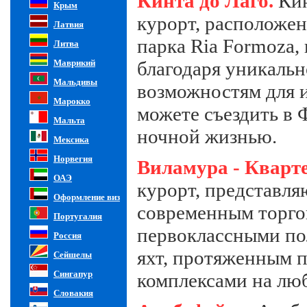
Кинта до Лаго.
Кин
Крым
курорт, расположе
Латвия
парка Ria Formoza,
Литва
Маврикий
благодаря уникаль
Мальдивы
возможностям для и
Марокко
можете съездить в 
Мальта
ночной жизнью.
Мексика
Норвегия
Виламура - Кварт
ОАЭ
курорт, представл
Оформление виз
современным торго
Португалия
первоклассными по
Россия
яхт, протяженным 
Сейшелы
Сингапур
комплексами на люб
Словакия