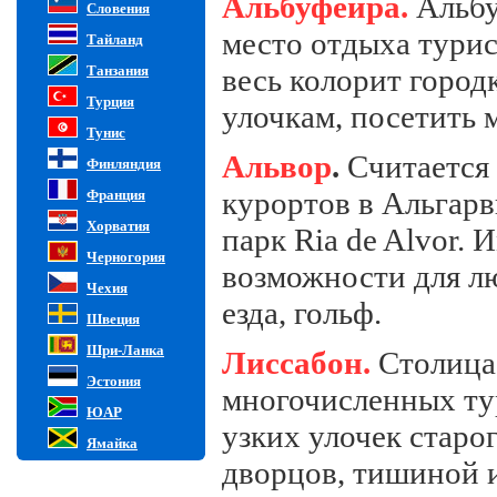
Альбуфейра.
Альбу
Словения
место отдыха турис
Тайланд
Танзания
весь колорит город
Турция
улочкам, посетить 
Тунис
Альвор
.
Считается
Финляндия
курортов в Альгарв
Франция
Хорватия
парк Ria de Alvor.
Черногория
возможности для лю
Чехия
езда, гольф.
Швеция
Шри-Ланка
Лиссабон.
Столица 
Эстония
многочисленных ту
ЮАР
узких улочек старо
Ямайка
дворцов, тишиной 