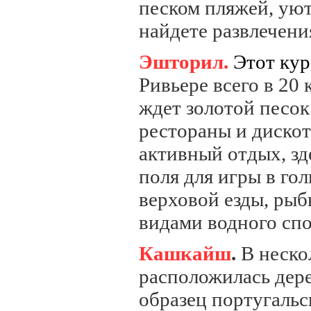
песком пляжей, уют
найдете развлечени
Эшторил.
Этот ку
Ривьере всего в 20
ждет золотой песок
рестораны и диско
активный отдых,
зд
поля для игры в го
верховой езды, рыб
видами водного спо
Кашкайш
.
В неско
расположилась
дере
образец португальс