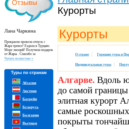
Отзывы
Курорты
Курорты
Лана Чаркина
Прекрасно провела отпуск с
Жара тревел! Ездила в Турцию.
Море эмоций! Получила подарок
от Жары . Спасибо за
О стране
Горящие туры в По
великолепную организацию и
Читать полностью »
внимательность к клиентам!
Индивидуальные туры
Порту
Туры по странам
Алгарве.
Вдоль ю
Абхазия
до самой границы
Австрия
элитная курорт Ал
Бахрейн
Беларусь
самые роскошных 
Болгария
покрыты тончайш
Вьетнам