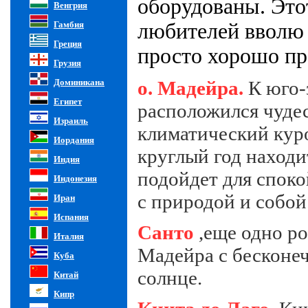
оборудованы. Это
Венгрия
Гамбия
любителей вволю 
Греция
просто хорошо пр
Грузия
Доминикана
о. Мадейра.
К юго-
Египет
расположился чуд
Израиль
климатический куро
Иордания
круглый год находи
Индия
подойдет для спок
Индонезия
с природой и собой
Иран
Испания
Санто
,
еще одно ро
Италия
Мадейра с
бесконеч
Куба
солнце.
Китай
Кипр