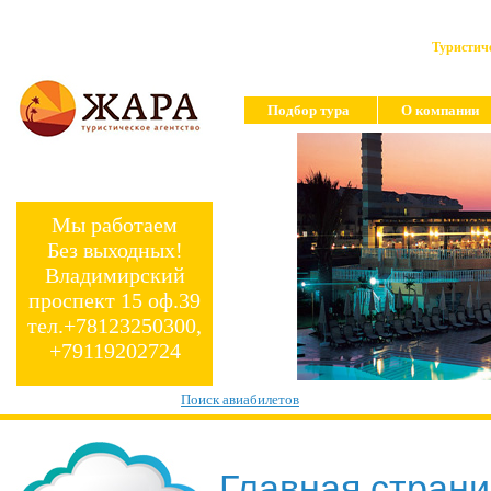
Туристиче
Подбор тура
О компании
Мы работаем
Без выходных!
Владимирский
проспект 15 оф.39
тел.+78123250300,
+79119202724
Поиск авиабилетов
Главная стран