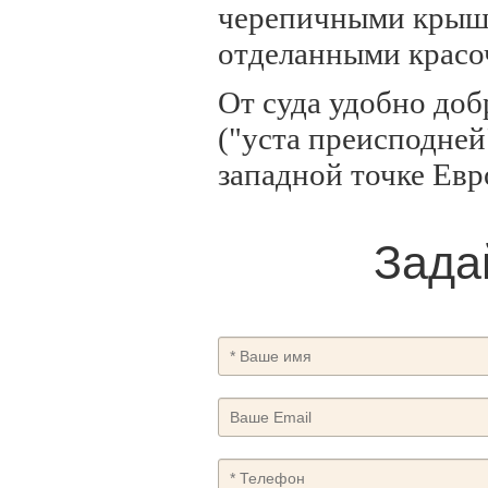
черепичными крыша
отделанными красо
От суда удобно доб
("уста преисподней
западной точке Евр
Зада