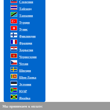
Словения
Тайланд
Танзания
Турция
Тунис
Финляндия
Франция
Хорватия
Черногория
Чехия
Швеция
Шри-Ланка
Эстония
ЮАР
Ямайка
Мы принимаем к оплате: