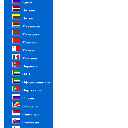
Крым
Латвия
Литва
Маврикий
Мальдивы
Марокко
Мальта
Мексика
Норвегия
ОАЭ
Оформление виз
Португалия
Россия
Сейшелы
Сингапур
Словакия