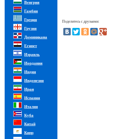
Венгрия
Гамбия
Греция
Поделитесь с друзьями:
Грузия
Доминикана
Египет
Израиль
Иордания
Индия
Индонезия
Иран
Испания
Италия
Куба
Китай
Кипр