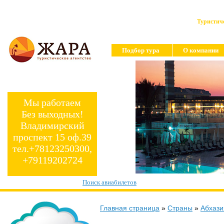
Туристиче
Подбор тура
О компании
Мы работаем
Без выходных!
Владимирский
проспект 15 оф.39
тел.+78123250300,
+79119202724
Поиск авиабилетов
Главная страница
»
Страны
»
Абхази