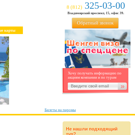
325-03-00
8 (812)
Владимирский проспект, 15, офис 39.
Обратный звонок
ые карты
Хочу получать информацию по
акциям компании и по турам
Билеты на паромы
Не нашли подходящий
тур?