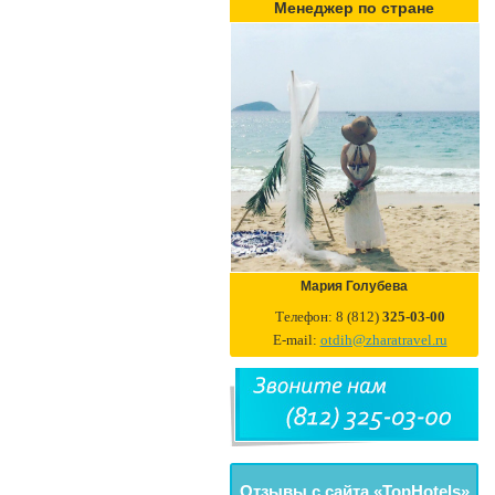
Менеджер по стране
Мария Голубева
Телефон: 8 (812)
325-03-00
E-mail:
otdih@zharatravel.ru
Отзывы с сайта «TopHotels»