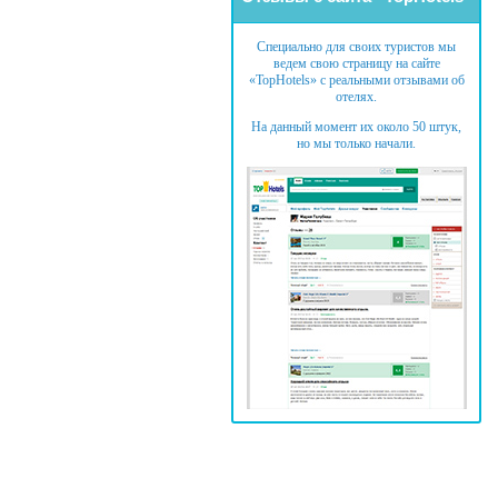
Специально для своих туристов мы
ведем свою страницу на сайте
«TopHotels» с реальными отзывами об
отелях.
На данный момент их около 50 штук,
но мы только начали.