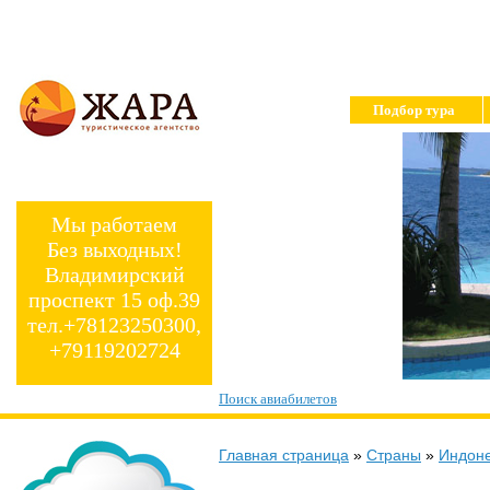
Подбор тура
Мы работаем
Без выходных!
Владимирский
проспект 15 оф.39
тел.+78123250300,
+79119202724
Поиск авиабилетов
Главная страница
»
Страны
»
Индон