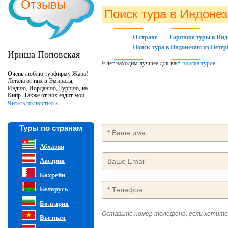
Отзывы
Поиск тура в Индонез
О стране
Горящие туры в Инд
Поиск тура в Индонезию из Петер
Ириша Поповская
9 лет находим лучшее для вас!
поиска туров
…
Очень люблю турфирму Жара!
Летала от них в Эмираты,
Индию, Иорданию, Турцию, на
Кипр. Также от них ездит мои
родители и друзья, а также
Читать полностью »
коллеги по работе. В этой
турфирме работают очень
внимательные и отзывчивые
Туры по странам
люди. Если у вас возникли
проблемы во время путешествия,
то вы всегда можете обратиться и
Абхазия
Вам помогут!!! Своим
постоянным клиентам они
Австрия
делают скидки, что очень
приятно! Они профессионалы в
Бахрейн
своем деле. Не было ни одного
тура, чтобы я была чем то
Беларусь
недовольна. Спасибо Вам
большое!!!
Болгария
Оставьте номер телефона, если хотите
Вьетнам