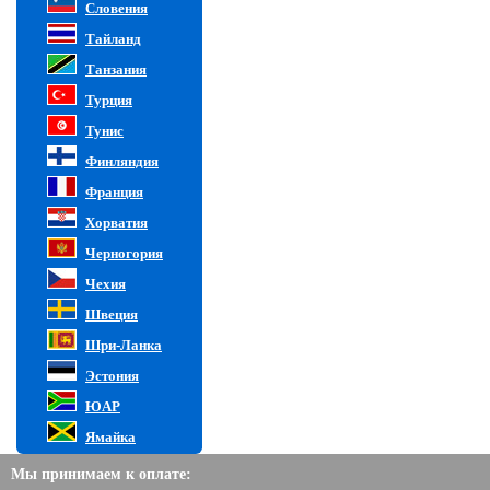
Словения
Тайланд
Танзания
Турция
Тунис
Финляндия
Франция
Хорватия
Черногория
Чехия
Швеция
Шри-Ланка
Эстония
ЮАР
Ямайка
Мы принимаем к оплате: