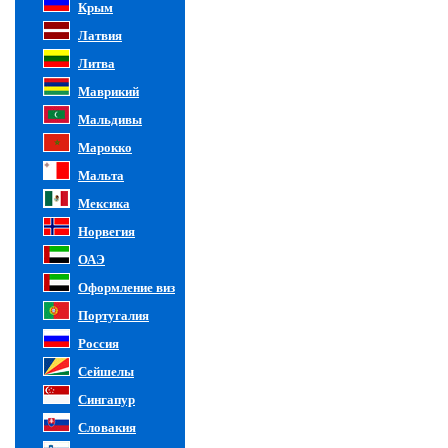
Крым
Латвия
Литва
Маврикий
Мальдивы
Марокко
Мальта
Мексика
Норвегия
ОАЭ
Оформление виз
Португалия
Россия
Сейшелы
Сингапур
Словакия