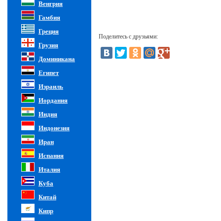
Венгрия
Гамбия
Греция
Поделитесь с друзьями:
Грузия
Доминикана
Египет
Израиль
Иордания
Индия
Индонезия
Иран
Испания
Италия
Куба
Китай
Кипр