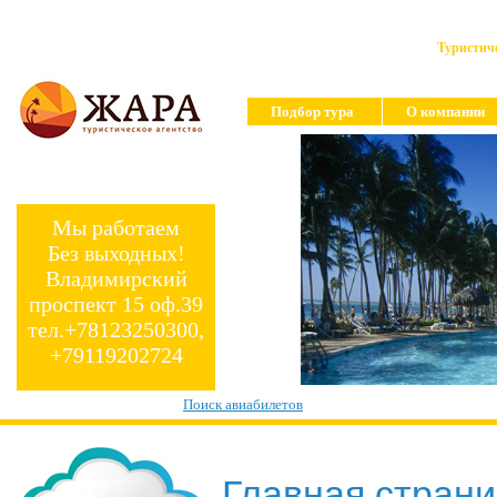
Туристиче
Подбор тура
О компании
Мы работаем
Без выходных!
Владимирский
проспект 15 оф.39
тел.+78123250300,
+79119202724
Поиск авиабилетов
Главная стран