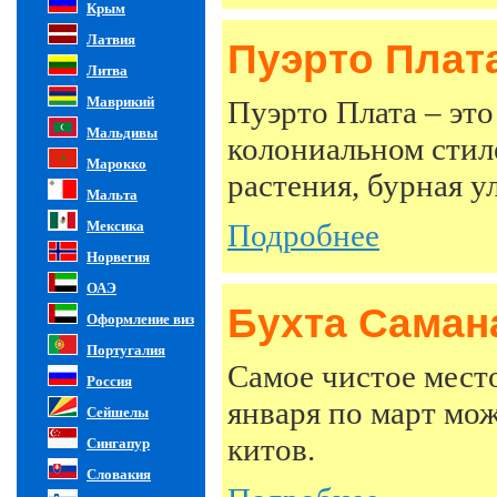
Крым
Латвия
Пуэрто Плат
Литва
Маврикий
Пуэрто Плата – это
Мальдивы
колониальном стил
Марокко
растения, бурная у
Мальта
Мексика
Подробнее
Норвегия
ОАЭ
Бухта Саман
Оформление виз
Португалия
Самое чистое мест
Россия
января по март мо
Сейшелы
китов.
Сингапур
Словакия