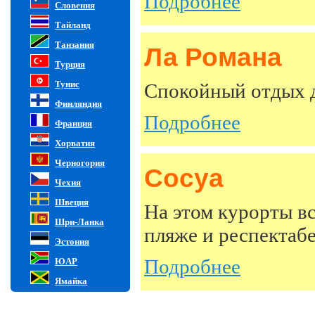
Подробнее
Словения
Тайланд
Танзания
Ла Романа
Турция
Тунис
Спокойный отдых д
Финляндия
Подробнее
Франция
Хорватия
Черногория
Сосуа
Чехия
Швеция
На этом курорты вс
Шри-Ланка
пляже и респектабе
Эстония
Подробнее
ЮАР
Ямайка