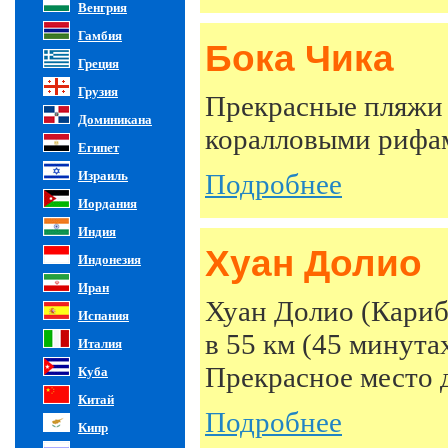
Венгрия
Гамбия
Бока Чика
Греция
Грузия
Прекрасные пляжи 
Доминикана
коралловыми рифам
Египет
Израиль
Подробнее
Иордания
Индия
Хуан Долио
Индонезия
Иран
Хуан Долио (Кариб
Испания
в 55 км (45 минута
Италия
Прекрасное место д
Куба
Китай
Подробнее
Кипр