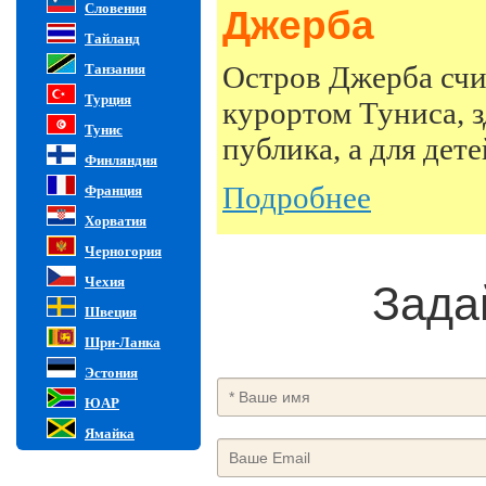
Словения
Джерба
Тайланд
Остров Джерба сч
Танзания
Турция
курортом Туниса, з
Тунис
публика, а для дет
Финляндия
Подробнее
Франция
Хорватия
Черногория
Чехия
Зада
Швеция
Шри-Ланка
Эстония
ЮАР
Ямайка