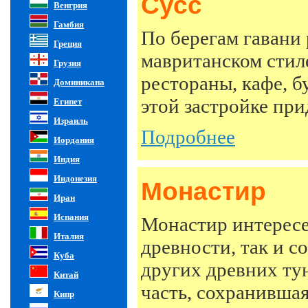
Сусс
Венгрия
Гамбия
По берегам гавани
Греция
мавританском стил
Грузия
рестораны, кафе, б
Доминикана
этой застройке пр
Египет
Израиль
Подробнее
Иордания
Индия
Индонезия
Монастир
Иран
Испания
Монастир интересе
Италия
древности, так и 
Куба
других древних тун
Китай
часть, сохранившая
Кипр