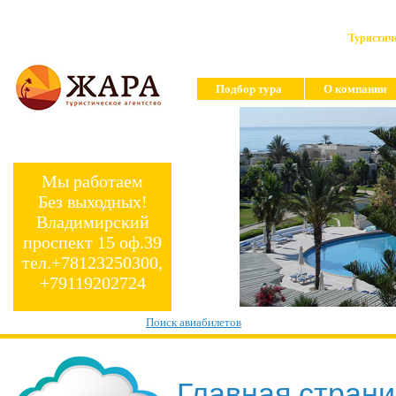
Туристиче
Подбор тура
О компании
Мы работаем
Без выходных!
Владимирский
проспект 15 оф.39
тел.+78123250300,
+79119202724
Поиск авиабилетов
Главная стран