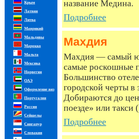
название Медина.
Крым
Латвия
Подробнее
Литва
Маврикий
Мальдивы
Махдия
Марокко
Махдия — самый ю
Мальта
Мексика
самые роскошные п
Норвегия
Большинство отеле
ОАЭ
городской черты в 
Оформление виз
Добираются до цен
Португалия
поезде» или такси 
Россия
Сейшелы
Подробнее
Сингапур
Словакия