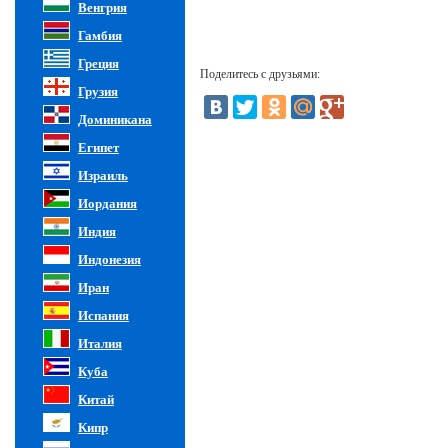
Венгрия
Гамбия
Греция
Поделитесь с друзьями:
Грузия
Доминикана
Египет
Израиль
Иордания
Индия
Индонезия
Иран
Испания
Италия
Куба
Китай
Кипр