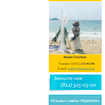
Мария Голубева
Телефон: 8 (812)
325-03-00
E-mail:
otdih@zharatravel.ru
Отзывы с сайта «TopHotels»