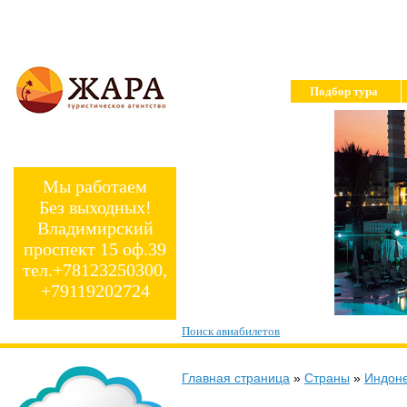
Подбор тура
Мы работаем
Без выходных!
Владимирский
проспект 15 оф.39
тел.+78123250300,
+79119202724
Поиск авиабилетов
Главная страница
»
Страны
»
Индон