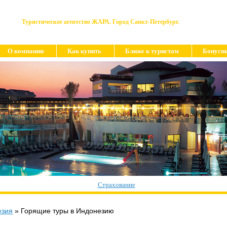
Туристическое агентство ЖАРА. Город Санкт-Петербург.
О компании
Как купить
Ближе к туристам
Бонусн
Страхование
езия
»
Горящие туры в Индонезию