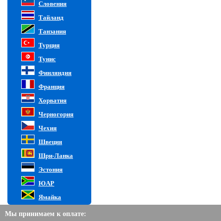
Словения
Тайланд
Танзания
Турция
Тунис
Финляндия
Франция
Хорватия
Черногория
Чехия
Швеция
Шри-Ланка
Эстония
ЮАР
Ямайка
Мы принимаем к оплате: