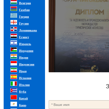
Венгрия
Гамбия
Греция
Грузия
Доминикана
Египет
Израиль
Иордания
Индия
Индонезия
Иран
Испания
Италия
З
Куба
Китай
Кипр