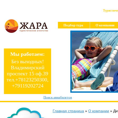
Туристиче
Подбор тура
О компании
Мы работаем:
Без выходных!
Владимирский
проспект 15 оф.39
тел.+78123250300,
+79119202724
Поиск авиабилетов
Главная страница
»
О компании
»
Ди