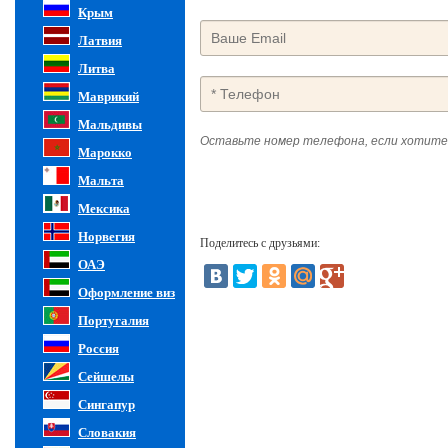
Крым
Латвия
Литва
Маврикий
Мальдивы
Оставьте номер телефона, если хотите
Марокко
Мальта
Мексика
Норвегия
Поделитесь с друзьями:
ОАЭ
Оформление виз
Португалия
Россия
Сейшелы
Сингапур
Словакия