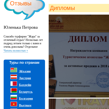
Отзывы
Дипломы
Юленька Петрова
Спасибо турфирме "Жара" за
отличный отдых! Несколько лет
подряд летаем только с вами и
очень довольны! Отдельное
спасибо менеджеру Наталье за
Читать полностью »
профессиональную работу и
всегда хорошее настроение:)
Туры по странам
Абхазия
Австрия
Бахрейн
Беларусь
Болгария
Вьетнам