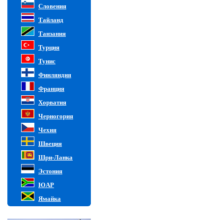
Словения
Тайланд
Танзания
Турция
Тунис
Финляндия
Франция
Хорватия
Черногория
Чехия
Швеция
Шри-Ланка
Эстония
ЮАР
Ямайка