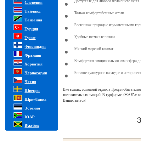
Доступные для любого желающего цены
Словения
Тайланд
Только комфортабельные отели
Танзания
Роскошная природа с изумительными го
Турция
Удобные песчаные пляжи
Тунис
Финляндия
Мягкий морской климат
Франция
Комфортная эмоциональная атмосфера дл
Хорватия
Черногория
Богатое культурное наследие и историчес
Чехия
Вне всяких сомнений отдых в Греции обязательн
Швеция
положительных эмоций.
В турфирме «ЖАРА» все
Шри-Ланка
Ваших заявок!
Эстония
ЮАР
З
Ямайка