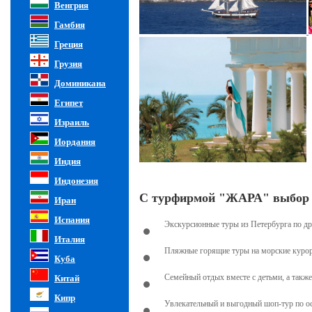
Венгрия
Гамбия
Греция
Грузия
Доминикана
Египет
Израиль
Иордания
Индия
Индонезия
С турфирмой "ЖАРА" выбор в
Иран
Испания
Экскурсионные туры из Петербурга по д
Италия
Пляжные горящие туры на морские курор
Куба
Семейный отдых вместе с детьми, а также
Китай
Кипр
Увлекательный и выгодный шоп-тур по 