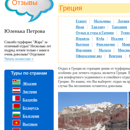
Отзывы
Греция
Египет
Мальдивы
Латвия
Иран
Таиланд
Танзания
Юленька Петрова
Отдых и туры в Грецию
Тунис
Израиль
Куба
Италия
Спасибо турфирме "Жара" за
Вьетнам
Финляндия
Мав
отличный отдых! Несколько лет
подряд летаем только с вами и
Иордания
Мальта
Мексик
очень довольны! Отдельное
Оформление виз
Венгрия
спасибо менеджеру Наталье за
Читать полностью »
профессиональную работу и
всегда хорошее настроение:)
Отдых в Греции по горящим ценам от турфирмы 
Туры по странам
особенно для летнего отдыха, является Греция.
для комфортного уединенного и семейного отды
Грецию. Не важно, что Вы выберете: отдых на п
Абхазия
случае Вы несомненно останетесь довольны.
Австрия
Бахрейн
Беларусь
Болгария
Вьетнам