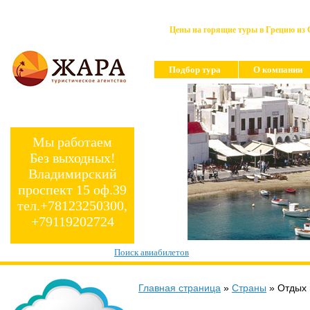
Цены на горящие туры в Грецию из 
Подбор тура
О компании
Мы работаем
Без выходных!
Владимирский
проспект 15 оф.39
тел.+78123250300,
+79119202724
Поиск авиабилетов
Главная страница
»
Страны
»
Отдых 