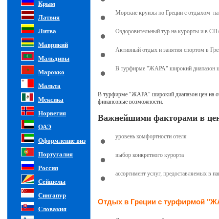
Крым
Морские круизы по Греции с отдыхом на
Латвия
Литва
Оздоровительный тур на курорты и в СП
Маврикий
Активный отдых и занятия спортом в Гр
Мальдивы
В турфирме "ЖАРА" широкий диапазон це
Марокко
Мальта
В турфирме "ЖАРА" широкий диапазон цен на отд
Мексика
финансовые возможности.
Норвегия
Важнейшими факторами в цен
ОАЭ
уровень комфортности отеля
Оформление виз
Португалия
выбор конкретного курорта
Россия
ассортимент услуг, предоставляемых в па
Сейшелы
Сингапур
Отдых в Греции с турфирмой "ЖА
Словакия