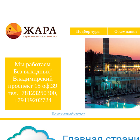
Подбор тура
О компании
Мы работаем
Без выходных!
Владимирский
проспект 15 оф.39
тел.+78123250300,
+79119202724
Поиск авиабилетов
Главная стран