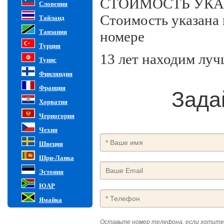
СТОИМОСТЬ УКА
Словения
Стоимость указана 
Тайланд
Танзания
номере
Турция
13 лет находим луч
Тунис
Финляндия
Франция
Зада
Хорватия
Черногория
Чехия
Швеция
Шри-Ланка
Эстония
ЮАР
Ямайка
Оставьте номер телефона, если хотите