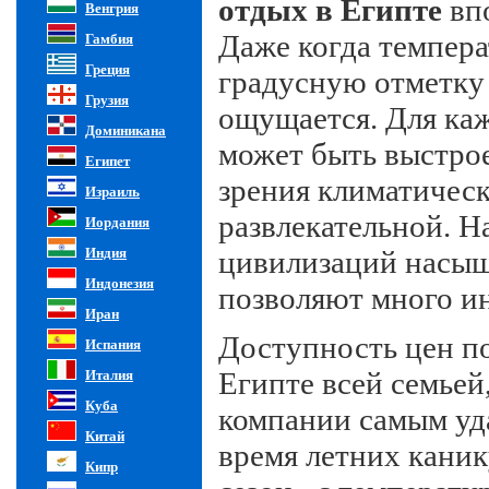
отдых в Египте
вп
Венгрия
Даже когда темпера
Гамбия
Греция
градусную отметку 
Грузия
ощущается. Для ка
Доминикана
может быть выстро
Египет
зрения климатическ
Израиль
развлекательной. 
Иордания
Индия
цивилизаций насыщ
Индонезия
позволяют много ин
Иран
Доступность цен по
Испания
Египте всей семьей
Италия
Куба
компании самым уд
Китай
время летних каник
Кипр