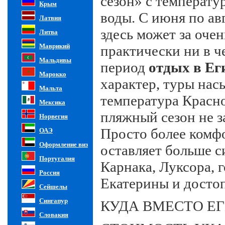
сезон» с температу
Крым
воды. С июня по авг
Латвия
здесь может за оче
Литва
Маврикий
практически ни в ч
Мальдивы
период
отдых в Ег
Марокко
характер, туры нас
Мальта
температура Красно
Мексика
пляжный сезон не з
Норвегия
Просто более комф
ОАЭ
Оформление виз
оставляет больше с
Португалия
Карнака, Луксора, 
Россия
Екатерины и досто
Сейшелы
Сингапур
КУДА ВМЕСТО Е
Словакия