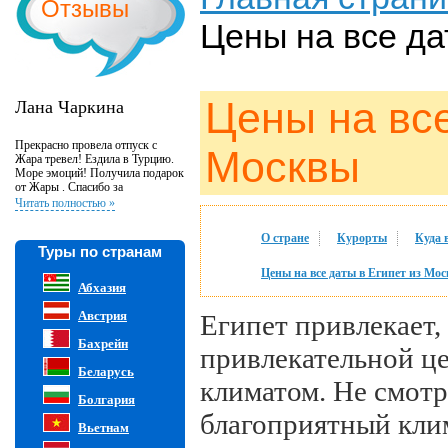
Отзывы
Цены на все да
Цены на все
Лана Чаркина
Прекрасно провела отпуск с
Москвы
Жара тревел! Ездила в Турцию.
Море эмоций! Получила подарок
от Жары . Спасибо за
великолепную организацию и
Читать полностью »
внимательность к клиентам!
О стране
Курорты
Куда 
Туры по странам
Цены на все даты в Египет из Мо
Абхазия
Австрия
Египет привлекает,
Бахрейн
привлекательной це
Беларусь
климатом. Не смотр
Болгария
благоприятный кли
Вьетнам