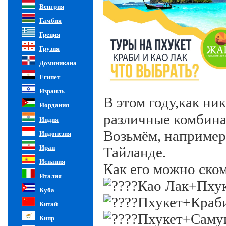
Венгрия
Гамбия
Греция
Грузия
Доминикана
Египет
Израиль
В этом году,как ни
Иордания
различные комбина
Индия
Возьмём, например
Индонезия
Иран
Тайланде.
Испания
Как его можно ско
Италия
Као Лак+Пху
Куба
Пхукет+Краб
Китай
Пхукет+Саму
Кипр