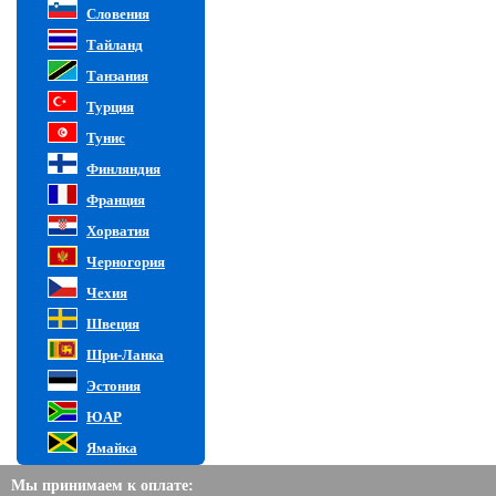
Словения
Тайланд
Танзания
Турция
Тунис
Финляндия
Франция
Хорватия
Черногория
Чехия
Швеция
Шри-Ланка
Эстония
ЮАР
Ямайка
Мы принимаем к оплате: