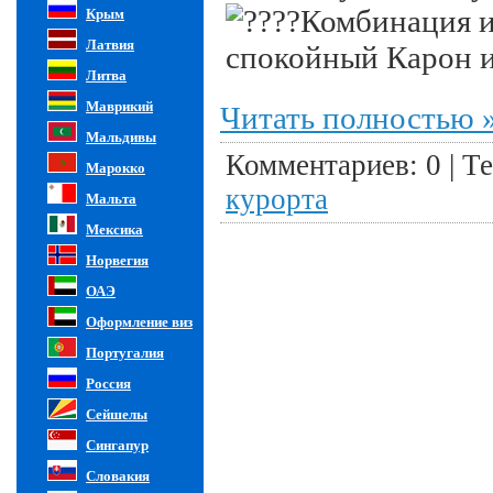
Комбинация и
Крым
Латвия
спокойный Карон и
Литва
Маврикий
Читать полностью 
Мальдивы
Комментариев: 0 |
Те
Марокко
курорта
Мальта
Мексика
Норвегия
ОАЭ
Оформление виз
Португалия
Россия
Сейшелы
Сингапур
Словакия