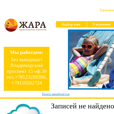
Туристиче
Подбор тура
О компании
Мы работаем:
Без выходных!
Владимирский
проспект 15 оф.39
тел.+78123250300,
+79119202724
Поиск авиабилетов
Записей не найдено