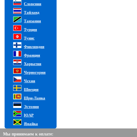
Словения
Тайланд
Танзания
Турция
Тунис
Финляндия
Франция
Хорватия
Черногория
Чехия
Швеция
Шри-Ланка
Эстония
ЮАР
Ямайка
Мы принимаем к оплате: