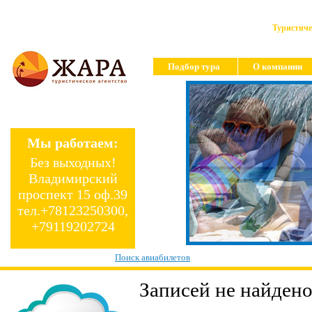
Туристиче
Подбор тура
О компании
Мы работаем:
Без выходных!
Владимирский
проспект 15 оф.39
тел.+78123250300,
+79119202724
Поиск авиабилетов
Записей не найдено