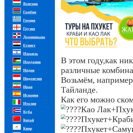
Венгрия
Гамбия
Греция
Грузия
Доминикана
Египет
Израиль
В этом году,как ни
Иордания
различные комбина
Индия
Возьмём, например
Индонезия
Иран
Тайланде.
Испания
Как его можно ско
Италия
Као Лак+Пху
Куба
Пхукет+Краб
Китай
Пхукет+Саму
Кипр