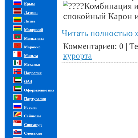
Комбинация и
Крым
Латвия
спокойный Карон и
Литва
Маврикий
Читать полностью 
Мальдивы
Комментариев: 0 |
Те
Марокко
курорта
Мальта
Мексика
Норвегия
ОАЭ
Оформление виз
Португалия
Россия
Сейшелы
Сингапур
Словакия