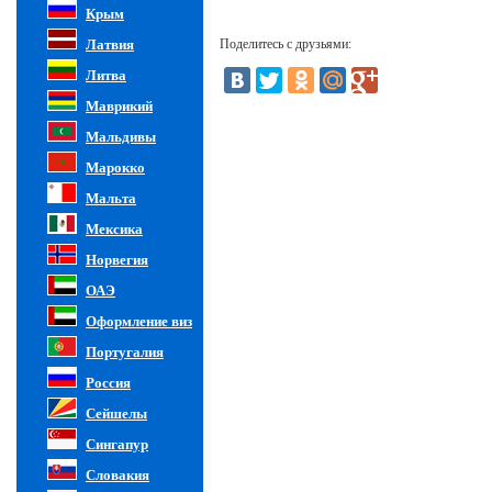
Крым
Латвия
Поделитесь с друзьями:
Литва
Маврикий
Мальдивы
Марокко
Мальта
Мексика
Норвегия
ОАЭ
Оформление виз
Португалия
Россия
Сейшелы
Сингапур
Словакия