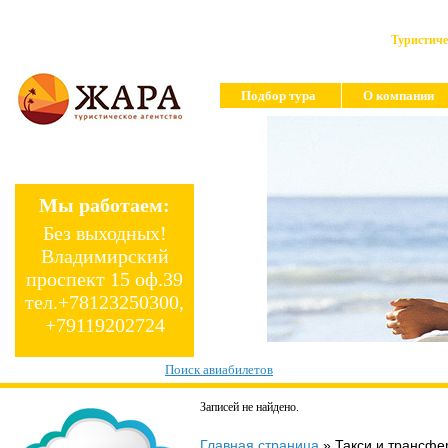
Туристиче
Подбор тура
О компании
Мы работаем:
Без выходных!
Владимирский
проспект 15 оф.39
тел.+78123250300,
+79119202724
Поиск авиабилетов
Записей не найдено.
Главная страница
»
Такси и трансфе