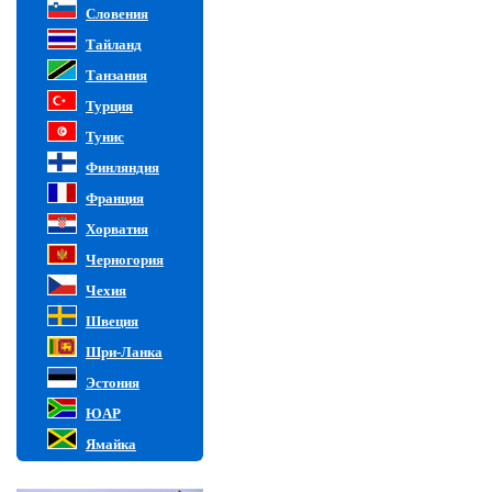
Словения
Тайланд
Танзания
Турция
Тунис
Финляндия
Франция
Хорватия
Черногория
Чехия
Швеция
Шри-Ланка
Эстония
ЮАР
Ямайка