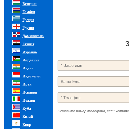
Венгрия
Гамбия
Греция
Грузия
Доминикана
З
Египет
Израиль
Иордания
Индия
Индонезия
Иран
Испания
Италия
Куба
Оставьте номер телефона, если хотите
Китай
Кипр