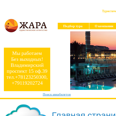
Туристиче
Подбор тура
О компании
Мы работаем
Без выходных!
Владимирский
проспект 15 оф.39
тел.+78123250300,
+79119202724
Поиск авиабилетов
Главная стран