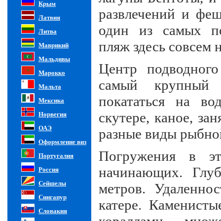
Крым
развлечений и фе
Латвия
один из самых п
Литва
пляж здесь совсем
Маврикий
Мальдивы
Центр подводног
Марокко
самый крупный
Мальта
покататься на во
Мексика
скутере, каное, за
Норвегия
ОАЭ
разные виды рыбной
Оформление виз
Погружения в э
Португалия
начинающих. Глу
Россия
Сейшелы
метров. Удаленно
Сингапур
катере. Каменисты
Словакия