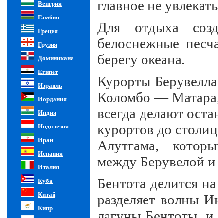
главное не увлекать
Венгрия
Гамбия
Для отдыха созд
Греция
белоснежные песч
Грузия
берегу океана.
Доминикана
Египет
Курорты Берувелл
Израиль
Коломбо
— Матара, 
Иордания
всегда делают оста
Индия
курортов до столиц
Индонезия
Иран
Алутгама, котор
Испания
между Берувелой и
Италия
Бентота делится на
Куба
Китай
разделяет волны И
Кипр
лагуны Бентоты, 