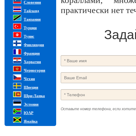
кораллами, множ
Словения
практически нет те
Тайланд
Танзания
Турция
Зада
Тунис
Финляндия
Франция
Хорватия
Черногория
Чехия
Швеция
Шри-Ланка
Эстония
Оставьте номер телефона, если хотите
ЮАР
Ямайка