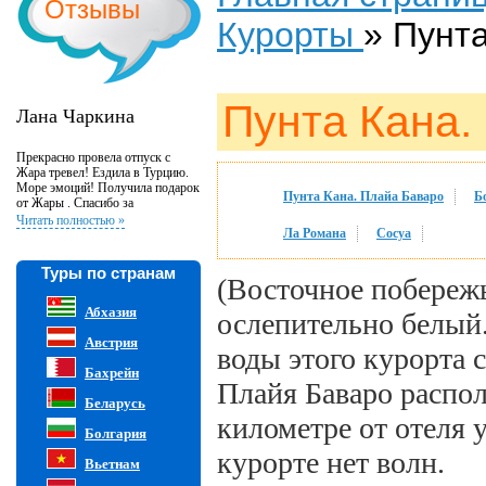
Отзывы
Курорты
»
Пунта
Пунта Кана.
Лана Чаркина
Прекрасно провела отпуск с
Жара тревел! Ездила в Турцию.
Море эмоций! Получила подарок
Пунта Кана. Плайа Баваро
Б
от Жары . Спасибо за
великолепную организацию и
Читать полностью »
внимательность к клиентам!
Ла Романа
Сосуа
Туры по странам
(Восточное побережь
Абхазия
ослепительно белый.
Австрия
воды этого курорта
Бахрейн
Плайя Баваро распо
Беларусь
километре от отеля 
Болгария
курорте нет волн.
Вьетнам