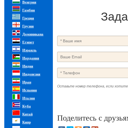
Венгрия
Гамбия
Зада
Греция
Грузия
Доминикана
Египет
Израиль
Иордания
Индия
Индонезия
Иран
Оставьте номер телефона, если хотите
Испания
Италия
Куба
Китай
Поделитесь с друзья
Кипр