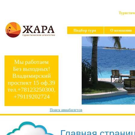
Туристиче
Подбор тура
О компании
Мы работаем
Без выходных!
Владимирский
проспект 15 оф.39
тел.+78123250300,
+79119202724
Поиск авиабилетов
Главная страни