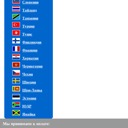
Словения
Тайланд
Танзания
Турция
Тунис
Финляндия
Франция
Хорватия
Черногория
Чехия
Швеция
Шри-Ланка
Эстония
ЮАР
Ямайка
Мы принимаем к оплате: