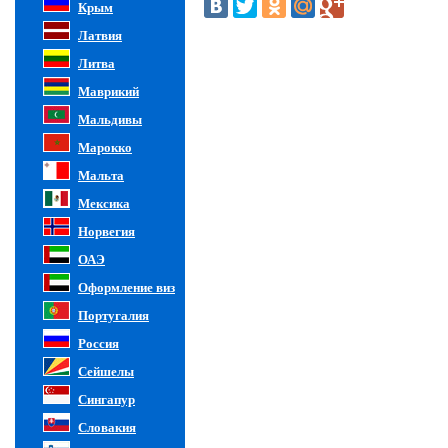
Крым
Латвия
Литва
Маврикий
Мальдивы
Марокко
Мальта
Мексика
Норвегия
ОАЭ
Оформление виз
Португалия
Россия
Сейшелы
Сингапур
Словакия