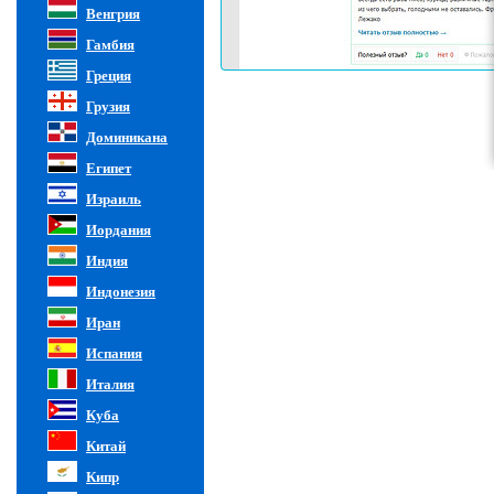
Венгрия
Гамбия
Греция
Грузия
Доминикана
Египет
Израиль
Иордания
Индия
Индонезия
Иран
Испания
Италия
Куба
Китай
Кипр