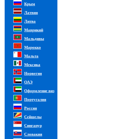
Крым
Латвия
Литва
Маврикий
Мальдивы
Марокко
Мальта
Мексика
Норвегия
ОАЭ
Оформление виз
Португалия
Россия
Сейшелы
Сингапур
Словакия