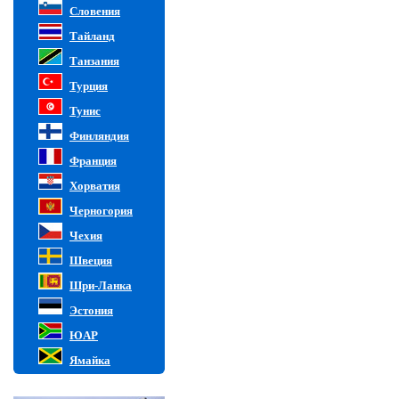
Словения
Тайланд
Танзания
Турция
Тунис
Финляндия
Франция
Хорватия
Черногория
Чехия
Швеция
Шри-Ланка
Эстония
ЮАР
Ямайка