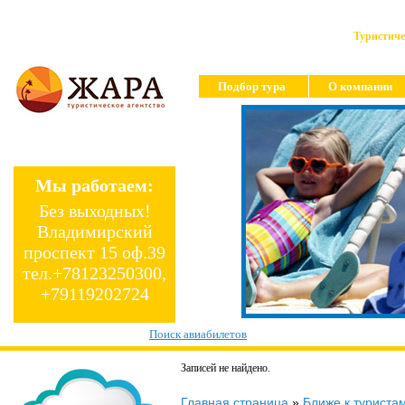
Туристиче
Подбор тура
О компании
Мы работаем:
Без выходных!
Владимирский
проспект 15 оф.39
тел.+78123250300,
+79119202724
Поиск авиабилетов
Записей не найдено.
Главная страница
»
Ближе к туриста