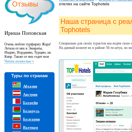
Отзывы
отелях на сайте Tophotels
Наша страница с реа
Tophotels
Ириша Поповская
Специально для своих туристов мы ведём свою ст
Очень люблю турфирму Жара!
На данный момент их в районе 50-ти штук, но м
Летала от них в Эмираты,
Индию, Иорданию, Турцию, на
Кипр. Также от них ездит мои
родители и друзья, а также
Читать полностью »
коллеги по работе. В этой
турфирме работают очень
внимательные и отзывчивые
Туры по странам
люди. Если у вас возникли
проблемы во время путешествия,
то вы всегда можете обратиться и
Абхазия
Вам помогут!!! Своим
постоянным клиентам они
Австрия
делают скидки, что очень
приятно! Они профессионалы в
Бахрейн
своем деле. Не было ни одного
тура, чтобы я была чем то
Беларусь
недовольна. Спасибо Вам
большое!!!
Болгария
Вьетнам