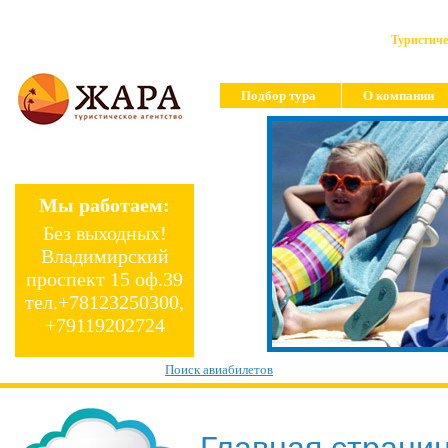
Туристиче
Подбор тура
О компании
Мы работаем:
Без выходных!
Владимирский
проспект 15 оф.39
тел.+78123250300,
+79119202724
Поиск авиабилетов