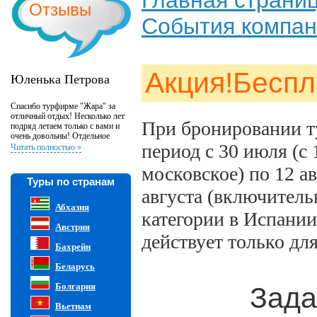
Главная страни
Отзывы
События компа
Акция!Беспл
Юленька Петрова
Спасибо турфирме "Жара" за
отличный отдых! Несколько лет
При бронировании 
подряд летаем только с вами и
очень довольны! Отдельное
период
с 30 июля (с 
спасибо менеджеру Наталье за
Читать полностью »
профессиональную работу и
всегда хорошее настроение:)
московское) по 12 ав
Туры по странам
августа (включитель
Абхазия
категории в Испании
Австрия
действует только дл
Бахрейн
Беларусь
Болгария
Зада
Вьетнам