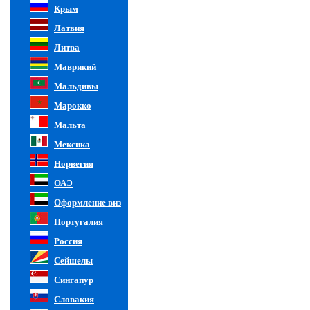
Крым
Латвия
Литва
Маврикий
Мальдивы
Марокко
Мальта
Мексика
Норвегия
ОАЭ
Оформление виз
Португалия
Россия
Сейшелы
Сингапур
Словакия