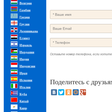
Венгрия
Гамбия
Греция
Грузия
Доминикана
Египет
Израиль
Иордания
Оставьте номер телефона, если хотите
Индия
Индонезия
Иран
Поделитесь с друзья
Испания
Италия
Куба
Китай
Кипр