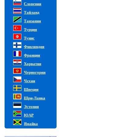
Словения
Тайланд
Танзания
Турция
Тунис
Финляндия
Франция
Хорватия
Черногория
Чехия
Швеция
Шри-Ланка
Эстония
ЮАР
Ямайка