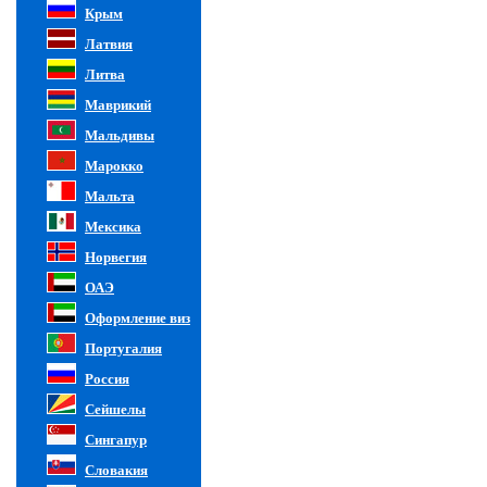
Крым
Латвия
Литва
Маврикий
Мальдивы
Марокко
Мальта
Мексика
Норвегия
ОАЭ
Оформление виз
Португалия
Россия
Сейшелы
Сингапур
Словакия