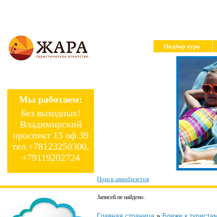
Подбор тура
Мы работаем:
Без выходных!
Владимирский
проспект 15 оф.39
тел.+78123250300,
+79119202724
Поиск авиабилетов
Записей не найдено.
Главная страница
»
Ближе к туриста