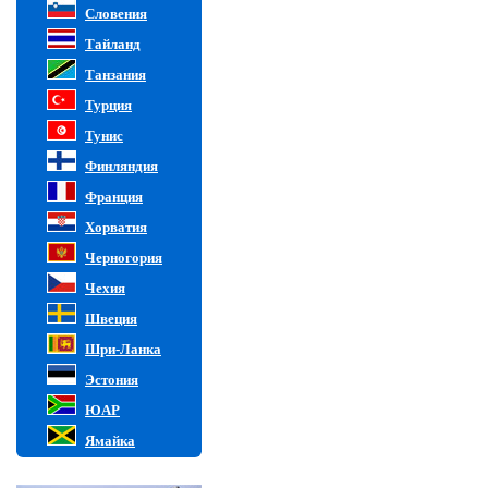
Словения
Тайланд
Танзания
Турция
Тунис
Финляндия
Франция
Хорватия
Черногория
Чехия
Швеция
Шри-Ланка
Эстония
ЮАР
Ямайка