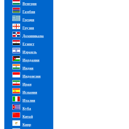
Венгрия
Гамбия
Греция
Грузия
Доминикана
Египет
Израиль
Иордания
Индия
Индонезия
Иран
Испания
Италия
Куба
Китай
Кипр