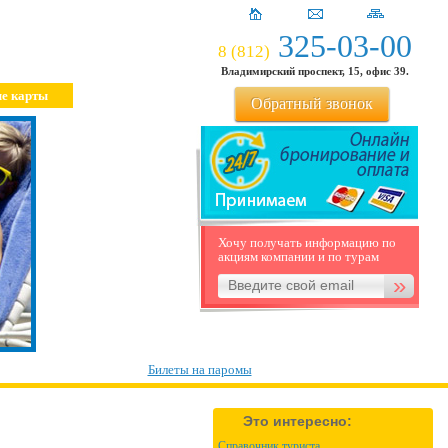
325-03-00
8 (812)
Владимирский проспект, 15, офис 39.
е карты
Обратный звонок
Хочу получать информацию по
акциям компании и по турам
Билеты на паромы
Это интересно:
Справочник туриста