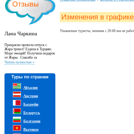
Отзывы
Изменения в графике
Уважаемые туристы, начиная с 28.08 мы не рабо
Лана Чаркина
Прекрасно провела отпуск с
Жара тревел! Ездила в Турцию.
Море эмоций! Получила подарок
от Жары . Спасибо за
великолепную организацию и
Читать полностью »
внимательность к клиентам!
Туры по странам
Абхазия
Австрия
Бахрейн
Беларусь
Болгария
Вьетнам