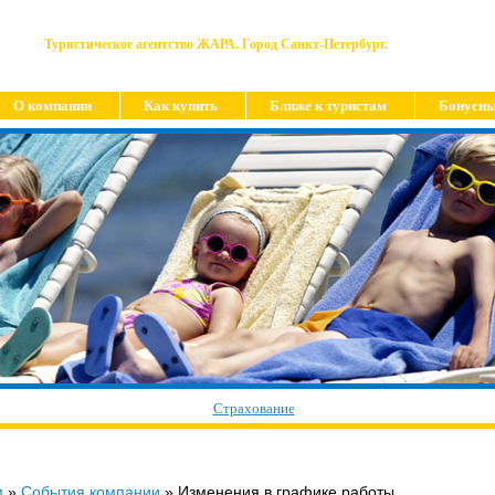
Туристическое агентство ЖАРА. Город Санкт-Петербург.
О компании
Как купить
Ближе к туристам
Бонусны
Страхование
м
»
События компании
»
Изменения в графике работы