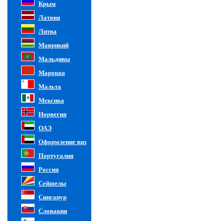
Крым
Латвия
Литва
Маврикий
Мальдивы
Марокко
Мальта
Мексика
Норвегия
ОАЭ
Оформление виз
Португалия
Россия
Сейшелы
Сингапур
Словакия