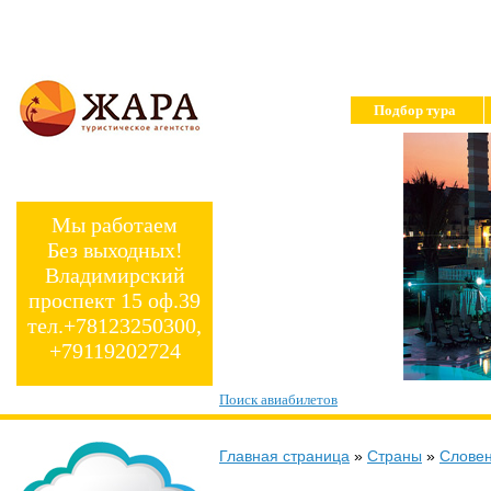
Подбор тура
Мы работаем
Без выходных!
Владимирский
проспект 15 оф.39
тел.+78123250300,
+79119202724
Поиск авиабилетов
Главная страница
»
Страны
»
Слове