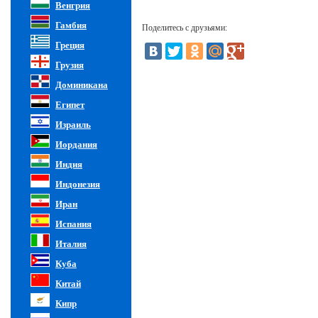
Венгрия
Гамбия
Поделитесь с друзьями:
Греция
Грузия
Доминикана
Египет
Израиль
Иордания
Индия
Индонезия
Иран
Испания
Италия
Куба
Китай
Кипр