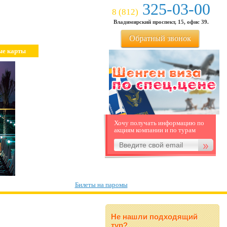
325-03-00
8 (812)
Владимирский проспект, 15, офис 39.
Обратный звонок
ые карты
Хочу получать информацию по
акциям компании и по турам
Билеты на паромы
Не нашли подходящий
тур?