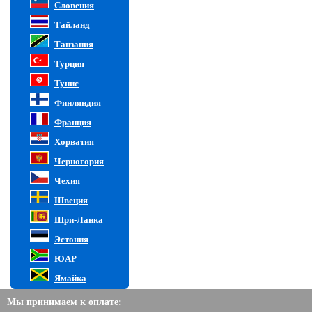
Словения
Тайланд
Танзания
Турция
Тунис
Финляндия
Франция
Хорватия
Черногория
Чехия
Швеция
Шри-Ланка
Эстония
ЮАР
Ямайка
Мы принимаем к оплате: