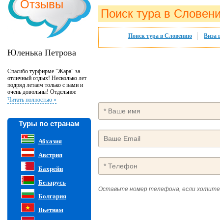
Отзывы
Поиск тура в Словен
Поиск тура в Словению
Виза 
Юленька Петрова
Спасибо турфирме "Жара" за
отличный отдых! Несколько лет
подряд летаем только с вами и
очень довольны! Отдельное
спасибо менеджеру Наталье за
Читать полностью »
профессиональную работу и
всегда хорошее настроение:)
Туры по странам
Абхазия
Австрия
Бахрейн
Беларусь
Оставьте номер телефона, если хотите
Болгария
Вьетнам