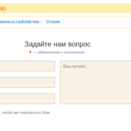
ию
шенген за 1 рабочий день
О стране
Задайте нам вопрос
— обязательно к заполнению
, чтобы мы перезвонили Вам