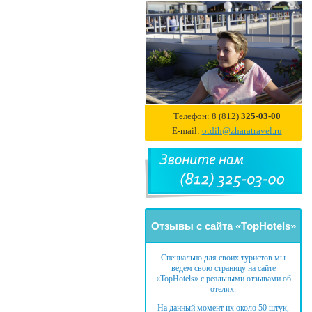
Телефон: 8 (812)
325-03-00
E-mail:
otdih@zharatravel.ru
Отзывы с сайта «TopHotels»
Специально для своих туристов мы
ведем свою страницу на сайте
«TopHotels» с реальными отзывами об
отелях.
На данный момент их около 50 штук,