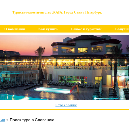
Туристическое агентство ЖАРА. Город Санкт-Петербург.
О компании
Как купить
Ближе к туристам
Бонусн
Страхование
ния
»
Поиск тура в Словению