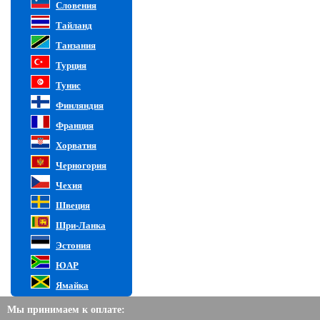
Словения
Тайланд
Танзания
Турция
Тунис
Финляндия
Франция
Хорватия
Черногория
Чехия
Швеция
Шри-Ланка
Эстония
ЮАР
Ямайка
Мы принимаем к оплате: