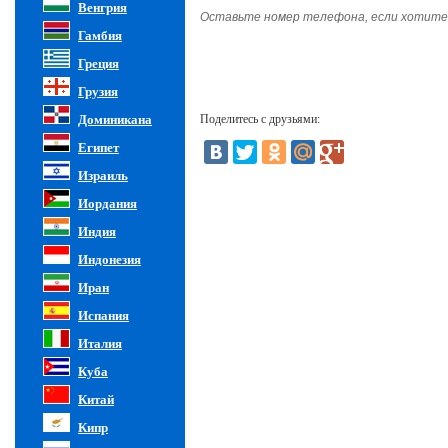
Венгрия
Оставьте номер телефона, если хотите
Гамбия
Греция
Грузия
Доминикана
Поделитесь с друзьями:
Египет
Израиль
Иордания
Индия
Индонезия
Иран
Испания
Италия
Куба
Китай
Кипр