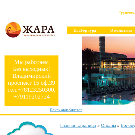
Туристиче
Подбор тура
О компании
Мы работаем
Без выходных!
Владимирский
проспект 15 оф.39
тел.+78123250300,
+79119202724
Поиск авиабилетов
Главная страница
»
Страны
»
Белору