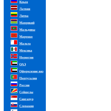
Крым
Латвия
Литва
Маврикий
Мальдивы
Марокко
Мальта
Мексика
Норвегия
ОАЭ
Оформление виз
Португалия
Россия
Сейшелы
Сингапур
Словакия